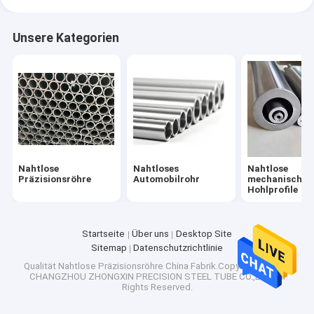
Unsere Kategorien
Nahtlose
Nahtloses
Nahtlose
Präzisionsröhre
Automobilrohr
mechanische R
Hohlprofile
Startseite
Über uns
Desktop Site
Sitemap
Datenschutzrichtlinie
Qualität
Nahtlose Präzisionsröhre
China Fabrik.Copyright © 2026
CHANGZHOU ZHONGXIN PRECISION STEEL TUBE CO.,LTD. All
Rights Reserved.