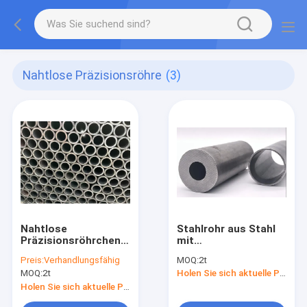
Nahtlose Präzisionsröhre
(3)
Nahtlose
Stahlrohr aus Stahl
Präzisionsröhrchen
mit
aus
Kohlenstoffgehalt
Preis:
Verhandlungsfähig
MOQ:
2t
Kohlenstoffstahl, die
von 34MnB5
MOQ:
2t
Holen Sie sich aktuelle Preis
unter strenger
Kontrolle hergestellt
Holen Sie sich aktuelle Preis
werden, um eine