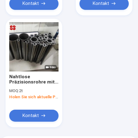
gleichbleibende OD-
Kontakt
Kontakt
und ID-Toleranz für
die Leistung
aufrechtzuerhalten
Nahtlose
Präzisionsrohre mit
hoher Toleranz und
MOQ:
2t
Güte, kostenlose
Holen Sie sich aktuelle Preis
Muster verfügbar,
schneller Versand zu
globalen Häfen,
Direktpreise
Kontakt