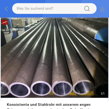
1
/
1
Konsistente und Stahlrohr mit unserem engen