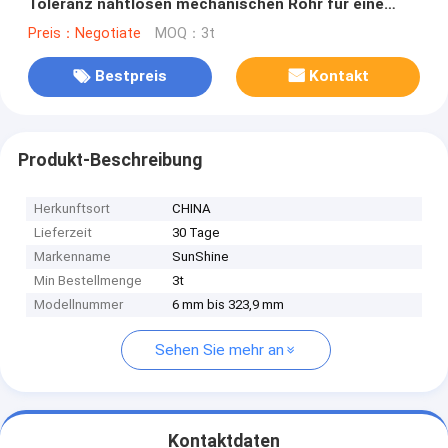
Toleranz nahtlosen mechanischen Rohr für eine
überlegene Leistung
Preis：Negotiate
MOQ：3t
Bestpreis
Kontakt
Produkt-Beschreibung
Herkunftsort
CHINA
Lieferzeit
30 Tage
Markenname
SunShine
Min Bestellmenge
3t
Modellnummer
6 mm bis 323,9 mm
Sehen Sie mehr an
Kontaktdaten