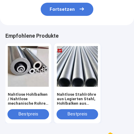
Fortsetzen
Empfohlene Produkte
Nahtlose Hohlbalken
Nahtlose Stahlröhre
/ Nahtlose
aus Legierten Stahl,
mechanische Rohre
Hohlbalken aus
aus Kohlenstoff- und
Legierten Stahl,
Legierstahl /
Stahlrohr aus
Bestpreis
Bestpreis
Stahlrohre für
Legierten Stahl mit
Maschinenstrukturen
schwerer Wand