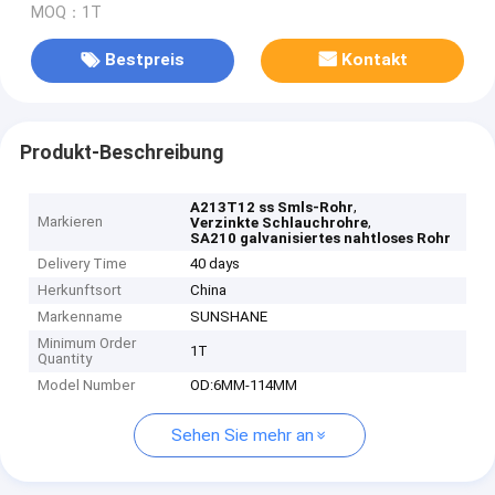
MOQ：1T
Bestpreis
Kontakt
Produkt-Beschreibung
,
A213T12 ss Smls-Rohr
Markieren
,
Verzinkte Schlauchrohre
SA210 galvanisiertes nahtloses Rohr
Delivery Time
40 days
Herkunftsort
China
Markenname
SUNSHANE
Minimum Order
1T
Quantity
Model Number
OD:6MM-114MM
Sehen Sie mehr an