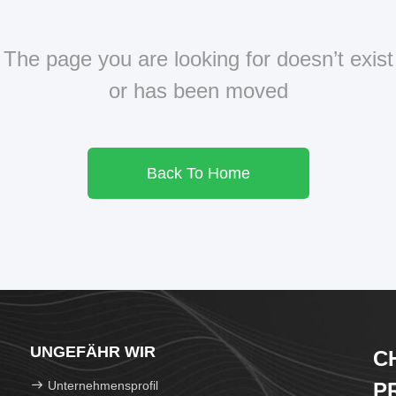
The page you are looking for doesn’t exist
or has been moved
Back To Home
UNGEFÄHR WIR
C
Unternehmensprofil
P