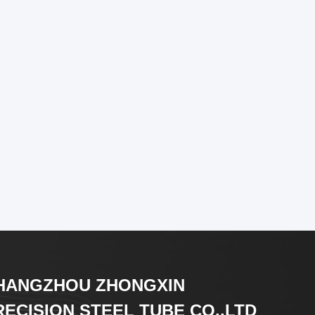
HANGZHOU ZHONGXIN
RECISION STEEL TUBE CO.,LTD